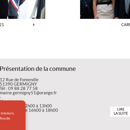
21
CAR
Présentation de la commune
12 Rue de Fontenille
51390 GERMIGNY
Tél : 09 88 28 77 58
mairie.germigny51@orange.fr
-
Horaires
le mardi de 12h00 à 13h00
LIRE
le mercredi de 16h00 à 18h00
s traceurs,
LA SUITE
-
fins de