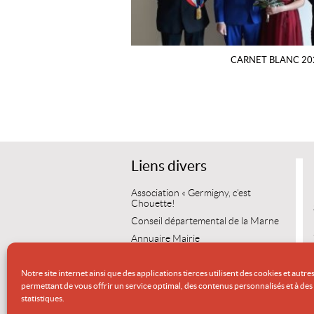
CARNET BLANC 20
Liens divers
Association « Germigny, c’est
Chouette!
Conseil départemental de la Marne
Annuaire Mairie
Vos démarches.com
Notre site internet ainsi que des applications tierces utilisent des cookies et autre
Service Public.fr
permettant de vous offrir un service optimal, des contenus personnalisés et à des 
Wikipédia
statistiques.
Communauté du Grand Reims