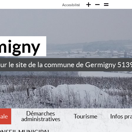
Accesibilité
migny
ur le site de la commune de Germigny 513
Démarches
cale
Tourisme
Infos pr
administratives
e
Recensement militaire
Situation géographique
Nous cont