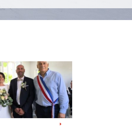
tiles
ériscolaire
e