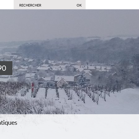
90
atiques
acter