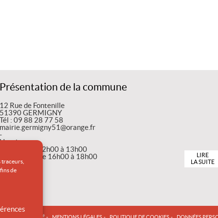
Présentation de la commune
12 Rue de Fontenille
51390 GERMIGNY
Tél : 09 88 28 77 58
mairie.germigny51@orange.fr
-
Horaires
le mardi de 12h00 à 13h00
LIRE
le mercredi de 16h00 à 18h00
s traceurs,
LA SUITE
-
fins de
éférences
L
ACCESSIBILITÉ
MENTIONS LÉGALES
POLITIQUE DE COOKIES
DONNÉES PERS