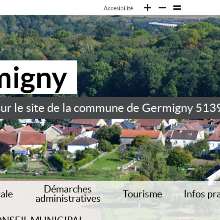
Accesibilité
migny
ur le site de la commune de Germigny 513
Démarches
cale
Tourisme
Infos pr
administratives
e
Recensement militaire
Situation géographique
Nous cont