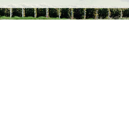
tiles
ériscolaire
e