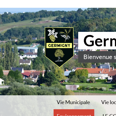
Ger
Bienvenue s
Vie Municipale
Vie lo
Le conseil municipal
Histoir