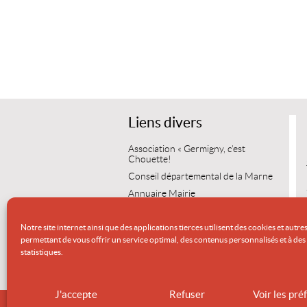
Liens divers
Association « Germigny, c’est
Chouette!
Conseil départemental de la Marne
Annuaire Mairie
Vos démarches.com
Notre site internet ainsi que des applications tierces utilisent des cookies et autre
Service Public.fr
permettant de vous offrir un service optimal, des contenus personnalisés et à des 
Wikipédia
statistiques.
Communauté du Grand Reims
J'accepte
Refuser
Voir les pr
ACCUEI