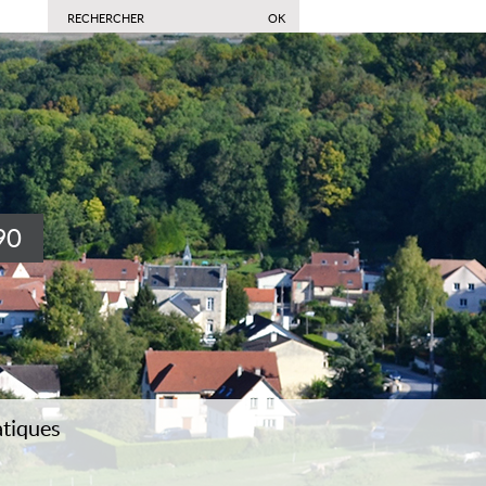
90
atiques
acter